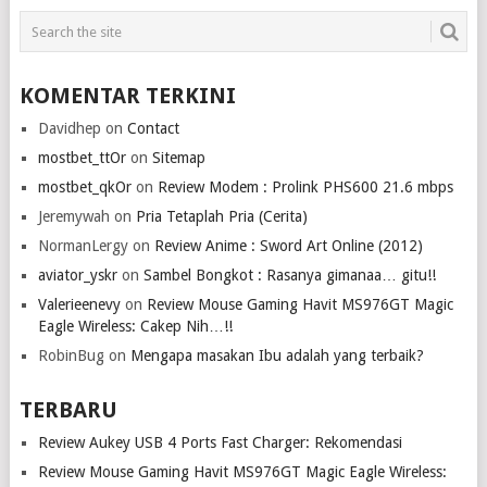
KOMENTAR TERKINI
Davidhep
on
Contact
mostbet_ttOr
on
Sitemap
mostbet_qkOr
on
Review Modem : Prolink PHS600 21.6 mbps
Jeremywah
on
Pria Tetaplah Pria (Cerita)
NormanLergy
on
Review Anime : Sword Art Online (2012)
aviator_yskr
on
Sambel Bongkot : Rasanya gimanaa… gitu!!
Valerieenevy
on
Review Mouse Gaming Havit MS976GT Magic
Eagle Wireless: Cakep Nih…!!
RobinBug
on
Mengapa masakan Ibu adalah yang terbaik?
TERBARU
Review Aukey USB 4 Ports Fast Charger: Rekomendasi
Review Mouse Gaming Havit MS976GT Magic Eagle Wireless: