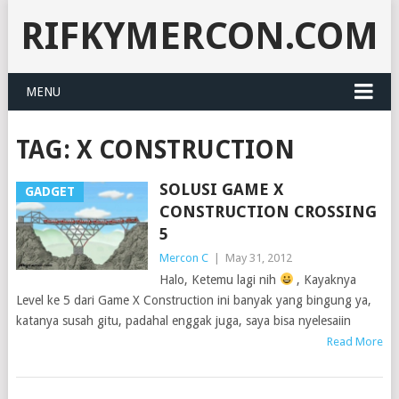
RIFKYMERCON.COM
MENU
TAG:
X CONSTRUCTION
SOLUSI GAME X
GADGET
CONSTRUCTION CROSSING
5
Mercon C
|
May 31, 2012
Halo, Ketemu lagi nih
, Kayaknya
Level ke 5 dari Game X Construction ini banyak yang bingung ya,
katanya susah gitu, padahal enggak juga, saya bisa nyelesaiin
Read More