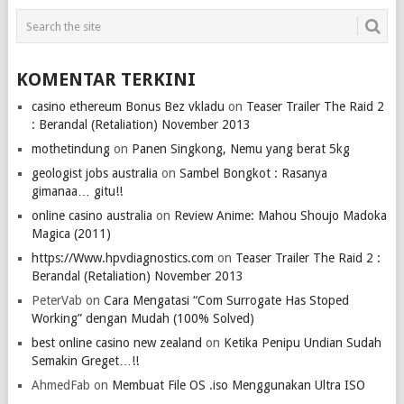
KOMENTAR TERKINI
casino ethereum Bonus Bez vkladu
on
Teaser Trailer The Raid 2
: Berandal (Retaliation) November 2013
mothetindung
on
Panen Singkong, Nemu yang berat 5kg
geologist jobs australia
on
Sambel Bongkot : Rasanya
gimanaa… gitu!!
online casino australia
on
Review Anime: Mahou Shoujo Madoka
Magica (2011)
https://Www.hpvdiagnostics.com
on
Teaser Trailer The Raid 2 :
Berandal (Retaliation) November 2013
PeterVab
on
Cara Mengatasi “Com Surrogate Has Stoped
Working” dengan Mudah (100% Solved)
best online casino new zealand
on
Ketika Penipu Undian Sudah
Semakin Greget…!!
AhmedFab
on
Membuat File OS .iso Menggunakan Ultra ISO