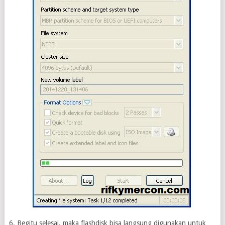
6. Begitu selesai, maka flashdisk bisa langsung digunakan untuk