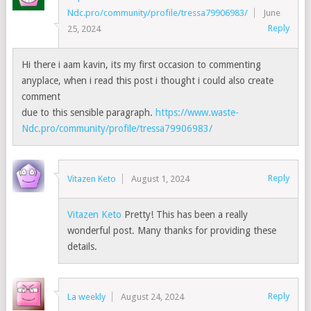
Ndc.pro/community/profile/tressa79906983/
June
Reply
25, 2024
Hi there i aam kavin, its my first occasion to commenting
anyplace, when i read this post i thought i could also create
comment
due to this sensible paragraph.
https://www.waste-
Ndc.pro/community/profile/tressa79906983/
Reply
Vitazen Keto
August 1, 2024
Vitazen Keto
Pretty! This has been a really
wonderful post. Many thanks for providing these
details.
Reply
La weekly
August 24, 2024