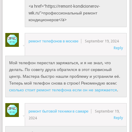
<a href=”https://remont-kondicionerov-
wik.ru”>профессиональный ремонт
кондиционеров</a>
ремонт телефонов в москве
September 19, 2024
Reply
Мой телефон перестал заряжаться, и я не знал, что
делать. По совету друга обратился в этот сервисный
центр. Мастера быстро нашли проблему и устранили её.
Теперь мой телефон снова в строю! Рекомендую всем:
сколько стоит ремонт телефона если он не заряжается
.
ремонт бытовой техники в самаре
September 19,
Reply
2024