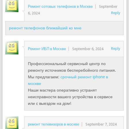
Ремонт сотовых телефонов в Москве
September
Reply
6, 2024
ремонт телефонов ближайший ко мне
Reply
Ремонт ИБП в Москве
September 6, 2024
Профессиональный сервисный центр по
ремонту источников бесперебойного питания.
Мы предлагаем:
срочный ремонт iphone в
москве
Наши мастера оперативно устранят
неисправности вашего устройства в сервисе
или с выездом на дом!
ремонт телевизоров в москве
September 7, 2024