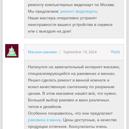
ремонту компьютерных видеокарт по Москве.
Мы предлагаем:
ремонт видеокарты
Наши мастера оперативно устранят
неисправности вашего устройства в сервисе
или с выездом на дом!
Reply
Магазин раковин
September 19, 2024
Наткнулся на замечательный интернет-магазин,
специализирующийся на раковинах и ваннах.
Решил сделать ремонт в ванной комнате и
искал качественную сантехнику по разумным
ценам. В этом магазине нашёл всё, что нужно.
Большой выбор раковин и ванн различных
типов и дизайнов.
Особенно понравилось, что они предлагают
раковина в ванну
. Цены доступные, а качество
продукции отличное. Консультанты очень