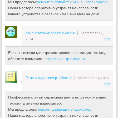
Мы предлагаем:
ремонт бытовой техники в новосибирске
Наши мастера оперативно устранят неисправности
вашего устройства в сервисе или с выездом на дом!
ремонт техники профи в казани
September 13,
Reply
2024
Если вы искали где отремонтировать сломаную технику,
обратите внимание –
сервис центр в казани
Ремонт видеокамер в Москве
September 14, 2024
Reply
Профессиональный сервисный центр по ремонту видео
техники а именно видеокамер.
Мы предлагаем:
ремонт цифровых видеокамер
Наши мастера оперативно устранят неисправности