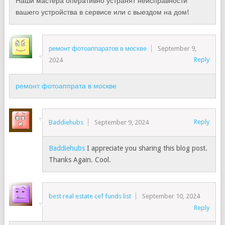
Наши мастера оперативно устранят неисправности
вашего устройства в сервисе или с выездом на дом!
ремонт фотоаппаратов в москве
September 9,
Reply
2024
ремонт фотоаппрата в москве
Reply
Baddiehubs
September 9, 2024
Baddiehubs
I appreciate you sharing this blog post.
Thanks Again. Cool.
best real estate cef funds list
September 10, 2024
Reply