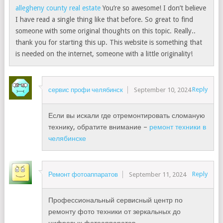
allegheny county real estate
You’re so awesome! I don’t believe
I have read a single thing like that before. So great to find
someone with some original thoughts on this topic. Really..
thank you for starting this up. This website is something that
is needed on the internet, someone with a little originality!
Reply
сервис профи челябинск
September 10, 2024
Если вы искали где отремонтировать сломаную
технику, обратите внимание –
ремонт техники в
челябинске
Reply
Ремонт фотоаппаратов
September 11, 2024
Профессиональный сервисный центр по
ремонту фото техники от зеркальных до