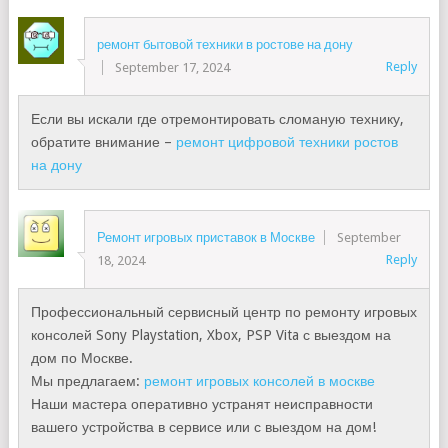
ремонт бытовой техники в ростове на дону
Reply
September 17, 2024
Если вы искали где отремонтировать сломаную технику,
обратите внимание –
ремонт цифровой техники ростов
на дону
Ремонт игровых приставок в Москве
September
Reply
18, 2024
Профессиональный сервисный центр по ремонту игровых
консолей Sony Playstation, Xbox, PSP Vita с выездом на
дом по Москве.
Мы предлагаем:
ремонт игровых консолей в москве
Наши мастера оперативно устранят неисправности
вашего устройства в сервисе или с выездом на дом!