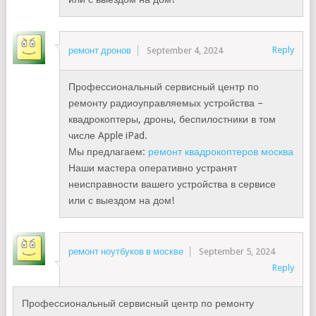
Reply
ремонт дронов
September 4, 2024
Профессиональный сервисный центр по
ремонту радиоуправляемых устройства –
квадрокоптеры, дроны, беспилостники в том
числе Apple iPad.
Мы предлагаем:
ремонт квадрокоптеров москва
Наши мастера оперативно устранят
неисправности вашего устройства в сервисе
или с выездом на дом!
ремонт ноутбуков в москве
September 5, 2024
Reply
Профессиональный сервисный центр по ремонту