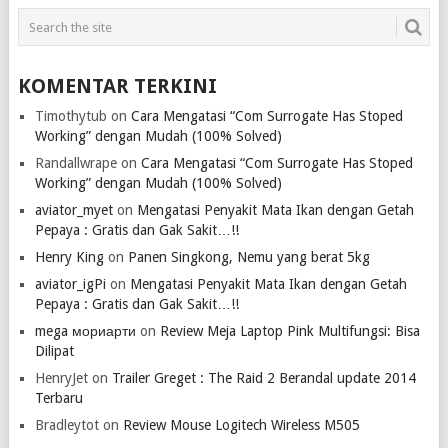
KOMENTAR TERKINI
Timothytub
on
Cara Mengatasi “Com Surrogate Has Stoped
Working” dengan Mudah (100% Solved)
Randallwrape
on
Cara Mengatasi “Com Surrogate Has Stoped
Working” dengan Mudah (100% Solved)
aviator_myet
on
Mengatasi Penyakit Mata Ikan dengan Getah
Pepaya : Gratis dan Gak Sakit…!!
Henry King
on
Panen Singkong, Nemu yang berat 5kg
aviator_igPi
on
Mengatasi Penyakit Mata Ikan dengan Getah
Pepaya : Gratis dan Gak Sakit…!!
mega мориарти
on
Review Meja Laptop Pink Multifungsi: Bisa
Dilipat
HenryJet
on
Trailer Greget : The Raid 2 Berandal update 2014
Terbaru
Bradleytot
on
Review Mouse Logitech Wireless M505