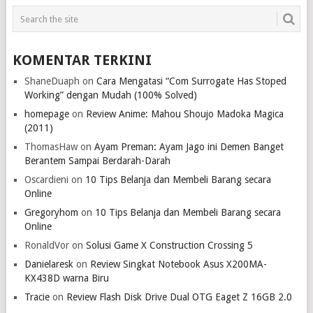
KOMENTAR TERKINI
ShaneDuaph
on
Cara Mengatasi “Com Surrogate Has Stoped
Working” dengan Mudah (100% Solved)
homepage
on
Review Anime: Mahou Shoujo Madoka Magica
(2011)
ThomasHaw
on
Ayam Preman: Ayam Jago ini Demen Banget
Berantem Sampai Berdarah-Darah
Oscardieni
on
10 Tips Belanja dan Membeli Barang secara
Online
Gregoryhom
on
10 Tips Belanja dan Membeli Barang secara
Online
RonaldVor
on
Solusi Game X Construction Crossing 5
Danielaresk
on
Review Singkat Notebook Asus X200MA-
KX438D warna Biru
Tracie
on
Review Flash Disk Drive Dual OTG Eaget Z 16GB 2.0