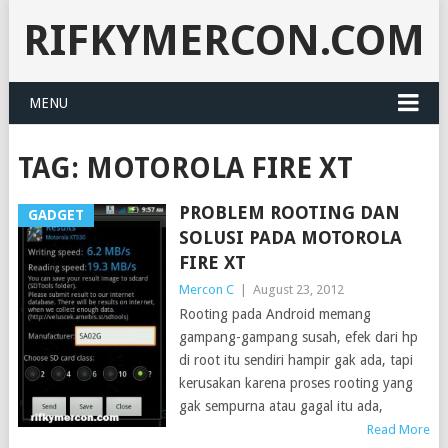
RIFKYMERCON.COM
MENU
TAG:
MOTOROLA FIRE XT
PROBLEM ROOTING DAN
GADGET
SOLUSI PADA MOTOROLA
FIRE XT
Mercon C
|
August 23, 2012
Rooting pada Android memang
gampang-gampang susah, efek dari hp
di root itu sendiri hampir gak ada, tapi
kerusakan karena proses rooting yang
gak sempurna atau gagal itu ada,
Read More