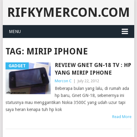
RIFKYMERCON.COM
MENU
TAG:
MIRIP IPHONE
REVIEW GNET GN-18 TV : HP
GADGET
YANG MIRIP IPHONE
Mercon C
|
July 22, 2012
Beberapa bulan yang lalu, di rumah ada
hp baru, Gnet GN-18, sebenernya ini
statusnya mau menggantikan Nokia 3500C yang udah uzur tapi
saya heran kenapa tuh hp kok
Read More