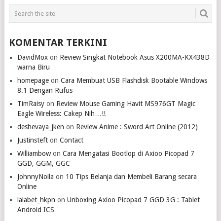
KOMENTAR TERKINI
DavidMox
on
Review Singkat Notebook Asus X200MA-KX438D
warna Biru
homepage
on
Cara Membuat USB Flashdisk Bootable Windows
8.1 Dengan Rufus
TimRaisy
on
Review Mouse Gaming Havit MS976GT Magic
Eagle Wireless: Cakep Nih…!!
deshevaya_jken
on
Review Anime : Sword Art Online (2012)
Justinsteft
on
Contact
Williambow
on
Cara Mengatasi Bootlop di Axioo Picopad 7
GGD, GGM, GGC
JohnnyNoila
on
10 Tips Belanja dan Membeli Barang secara
Online
lalabet_hkpn
on
Unboxing Axioo Picopad 7 GGD 3G : Tablet
Android ICS