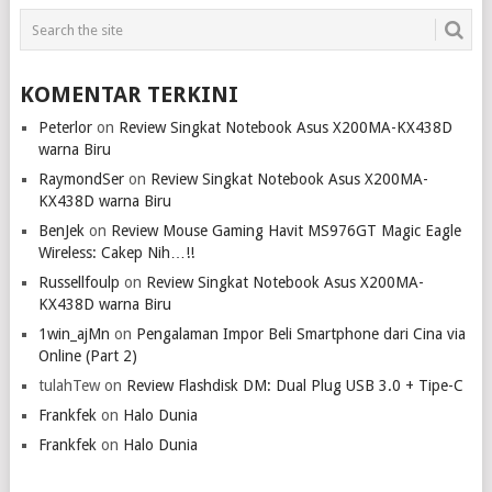
KOMENTAR TERKINI
Peterlor
on
Review Singkat Notebook Asus X200MA-KX438D
warna Biru
RaymondSer
on
Review Singkat Notebook Asus X200MA-
KX438D warna Biru
BenJek
on
Review Mouse Gaming Havit MS976GT Magic Eagle
Wireless: Cakep Nih…!!
Russellfoulp
on
Review Singkat Notebook Asus X200MA-
KX438D warna Biru
1win_ajMn
on
Pengalaman Impor Beli Smartphone dari Cina via
Online (Part 2)
tulahTew
on
Review Flashdisk DM: Dual Plug USB 3.0 + Tipe-C
Frankfek
on
Halo Dunia
Frankfek
on
Halo Dunia