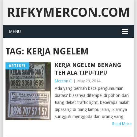
RIFKYMERCON.COM
MENU
TAG:
KERJA NGELEM
KERJA NGELEM BENANG
ARTIKEL
TEH ALA TIPU-TIPU
Mercon C
|
May 29, 2014
Ada yang pernah baca pengumuman
diatas? biasanya ditempel di pohon dan
tiang deket traffic light, beberapa malah
dipasang di tiang lampu jalan, iklannya
sungguh menggoda dan orang yang
Read More