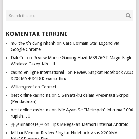
KOMENTAR TERKINI
mở thẻ tín dụng nhanh
on
Cara Bermain Star Legend via
Google Chrome
DaleCef
on
Review Mouse Gaming Havit MS976GT Magic Eagle
Wireless: Cakep Nih…!!
casino en ligne international
on
Review Singkat Notebook Asus
X200MA-KX438D warna Biru
Williamgreef
on
Contact
best online casino nz
on
5 Senjata-ku dalam Presentasi Skripsi
(Pendadaran)
best online casino nz
on
Mie Ayam Se-“Melimpah” ini cuma 3000
rupiah…!!
开设Binance账户
on
Tips Melegakan Memori Internal Android
MichaelVem
on
Review Singkat Notebook Asus X200MA-