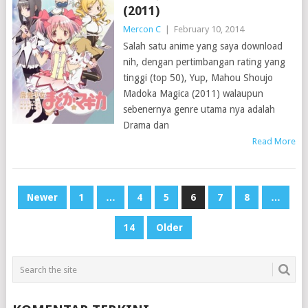
(2011)
Mercon C
|
February 10, 2014
Salah satu anime yang saya download
nih, dengan pertimbangan rating yang
tinggi (top 50), Yup, Mahou Shoujo
Madoka Magica (2011) walaupun
sebenernya genre utama nya adalah
Drama dan
Read More
POSTS
Newer
1
…
4
5
6
7
8
…
NAVIGATION
14
Older