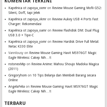
KOMENTAR TERKINI
Kapelnica ot zapoya_xxmr
on
Review Mouse Gaming Mofii G52:
Silent, Doff, tapi Jelek
Kapelnica ot zapoya_vkmr
on
Review Aukey USB 4 Ports Fast
Charger: Rekomendasi
Kapelnica ot zapoya_oamr
on
Review Flashdisk DM: Dual Plug
USB 3.0 + Tipe-C
Kapelnica ot zapoya_yomr
on
Review Hardisk Drive Full Metal:
Netac K330 Elite
Vannlousy
on
Review Mouse Gaming Havit MS976GT Magic
Eagle Wireless: Cakep Nih…!!
nstonexMip
on
Review Anime: Mahou Shoujo Madoka Magica
(2011)
Gregoryhom
on
10 Tips Belanja dan Membeli Barang secara
Online
AngelaFelia
on
Review Mouse Gaming Havit MS976GT Magic
Eagle Wireless: Cakep Nih…!!
TERBARU