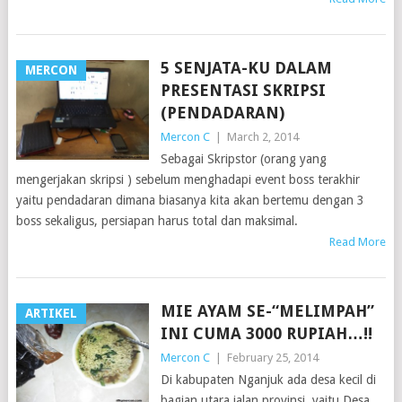
5 SENJATA-KU DALAM
MERCON
PRESENTASI SKRIPSI
(PENDADARAN)
Mercon C
|
March 2, 2014
Sebagai Skripstor (orang yang
mengerjakan skripsi ) sebelum menghadapi event boss terakhir
yaitu pendadaran dimana biasanya kita akan bertemu dengan 3
boss sekaligus, persiapan harus total dan maksimal.
Read More
MIE AYAM SE-“MELIMPAH”
ARTIKEL
INI CUMA 3000 RUPIAH…!!
Mercon C
|
February 25, 2014
Di kabupaten Nganjuk ada desa kecil di
bagian utara jalan provinsi, yaitu Desa